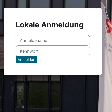
Zum Hauptinhalt
Lokale Anmeldung
Anmeldename
Kennwort
Anmelden